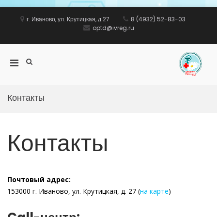
Перейти
к
г. Иваново, ул. Крутицкая, д.27
8 (4932) 52-83-03
содержимому
optd@ivreg.ru
Показать
Основное
ww
форму
меню
поиска
для
мобильных
Контакты
Контакты
Почтовый адрес:
153000 г. Иваново, ул. Крутицкая, д. 27 (
на карте
)