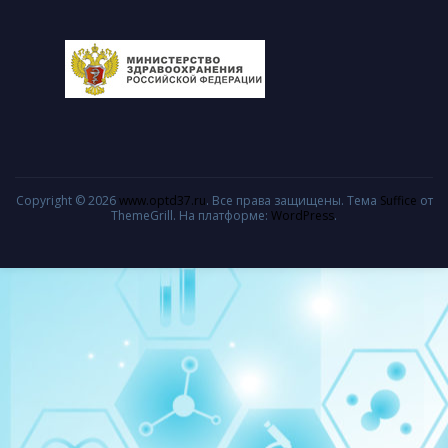
Copyright © 2026
www.optd37.ru
. Все права защищены. Тема
Suffice
от
ThemeGrill. На платформе:
WordPress
.