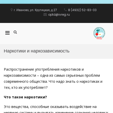
Перейти
к
г. Иваново, ул. Крутицкая, д.27
8 (4932) 52-83-03
содержимому
optd@ivreg.ru
Показать
Основное
ww
форму
меню
поиска
для
мобильных
Наркотики и наркозависимость
Распространение употребления наркотиков и
наркозависимости – одна из самых серьезных проблем
современного общества. Что надо знать о наркотиках и
тех, кто их употребляет?
Что такое наркотики?
Это вещества, способные оказывать воздействие на
нервную систему и вызывать изменение сознания человека: