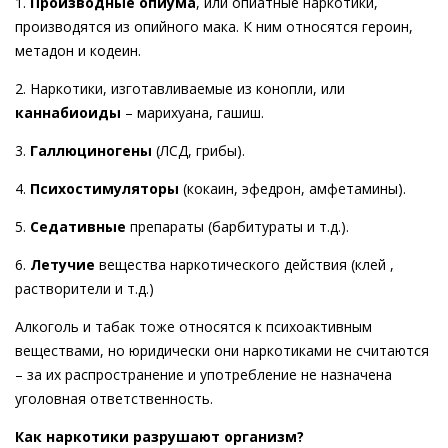
1.
Производные опиума
, или опиатные наркотики,
производятся из опийного мака. К ним относятся героин,
метадон и кодеин.
2. Наркотики, изготавливаемые из конопли, или
каннабиоиды
– марихуана, гашиш.
3.
Галлюциногены
(ЛСД, грибы).
4.
Психостимуляторы
(кокаин, эфедрон, амфетамины).
5.
Седативные
препараты (барбитураты и т.д.).
6.
Летучие
вещества наркотического действия (клей ,
растворители и т.д.)
Алкоголь и табак тоже относятся к психоактивным
веществами, но юридически они наркотиками не считаются
– за их распространение и употребление не назначена
уголовная ответственность.
Как наркотики разрушают организм?