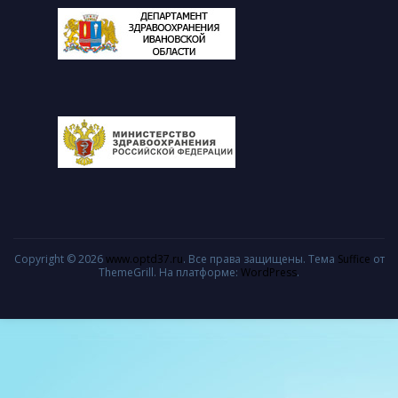
Copyright © 2026
www.optd37.ru
. Все права защищены. Тема
Suffice
от
ThemeGrill. На платформе:
WordPress
.