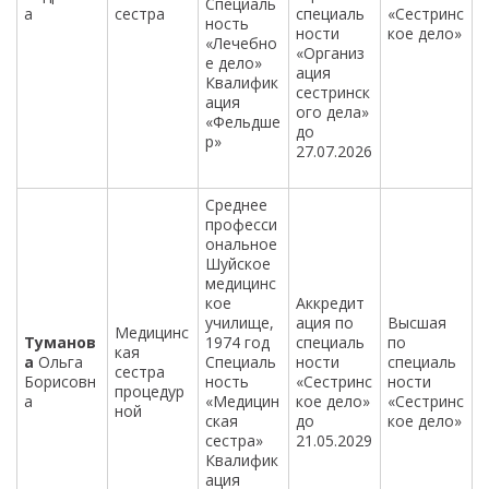
Специаль
а
сестра
специаль
«Сестринс
ность
ности
кое дело»
«Лечебно
«Организ
е дело»
ация
Квалифик
сестринск
ация
ого дела»
«Фельдше
до
р»
27.07.2026
Среднее
професси
ональное
Шуйское
медицинс
кое
Аккредит
училище,
ация по
Высшая
Медицинс
Туманов
1974 год
специаль
по
кая
а
Ольга
Специаль
ности
специаль
сестра
Борисовн
ность
«Сестринс
ности
процедур
а
«Медицин
кое дело»
«Сестринс
ной
ская
до
кое дело»
сестра»
21.05.2029
Квалифик
ация