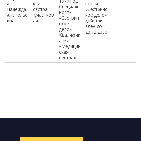
1977 год
а
кая
ности
Специаль
Надежда
сестра
«Сестринс
ность
Анатолье
участков
кое дело»
«Сестрин
вна
ая
действит
ское
елен до
дело»
23.12.2030
Квалифик
ация
«Медицин
ская
сестра»