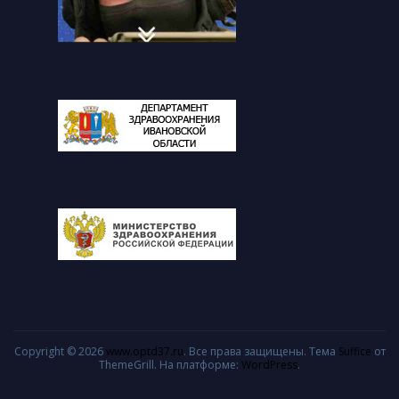
Copyright © 2026
www.optd37.ru
. Все права защищены. Тема
Suffice
от
ThemeGrill. На платформе:
WordPress
.