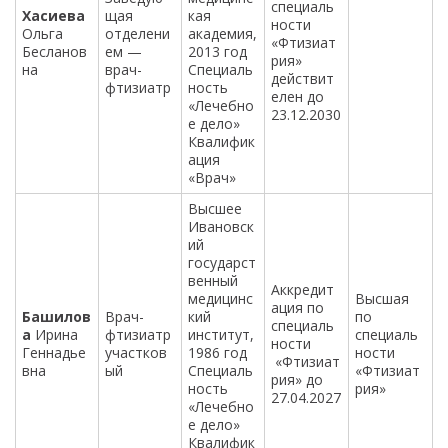
специаль
Хасиева
щая
кая
ности
Ольга
отделени
академия,
«Фтизиат
Бесланов
ем —
2013 год
рия»
на
врач-
Специаль
действит
фтизиатр
ность
елен до
«Лечебно
23.12.2030
е дело»
Квалифик
ация
«Врач»
Высшее
Ивановск
ий
государст
венный
Аккредит
медицинс
Высшая
ация по
Башилов
Врач-
кий
по
специаль
а
Ирина
фтизиатр
институт,
специаль
ности
Геннадье
участков
1986 год
ности
«Фтизиат
вна
ый
Специаль
«Фтизиат
рия» до
ность
рия»
27.04.2027
«Лечебно
е дело»
Квалифик