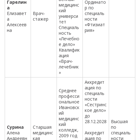
Гарелин
Ординато
медицинс
а
р по
кий
Елизавет
Врач-
специаль
универси
а
стажер
ности
тет
Алексеев
«Фтизиат
Специаль
на
рия»
ность
«Лечебно
е дело»
Квалифик
ация
«Врач-
лечебник
»
Аккредит
ация по
Среднее
специаль
професси
ности
ональное
«Сестринс
Ивановск
кое дело»
ий
до
медицинс
28.12.2028
Высшая
кий
Сурина
Старшая
по
колледж,
Алена
медицинс
Аккредит
специаль
2009 год
Андреевн
кая
ация по
ности