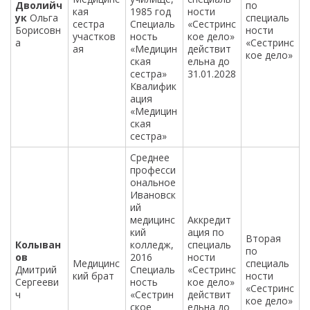
Дволийч
по
кая
1985 год
ности
ук
Ольга
специаль
сестра
Специаль
«Сестринс
Борисовн
ности
участков
ность
кое дело»
а
«Сестринс
ая
«Медицин
действит
кое дело»
ская
ельна до
сестра»
31.01.2028
Квалифик
ация
«Медицин
ская
сестра»
Среднее
професси
ональное
Ивановск
ий
медицинс
Аккредит
кий
ация по
Вторая
Колыван
колледж,
специаль
по
ов
2016
ности
Медицинс
специаль
Дмитрий
Специаль
«Сестринс
кий брат
ности
Сергееви
ность
кое дело»
«Сестринс
ч
«Сестрин
действит
кое дело»
ское
ельна до