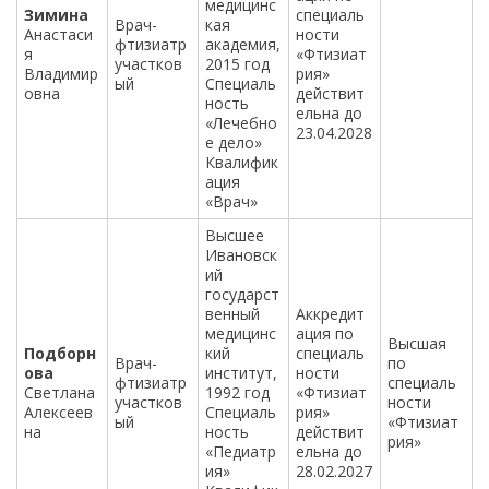
медицинс
Зимина
специаль
Врач-
кая
Анастаси
ности
фтизиатр
академия,
я
«Фтизиат
участков
2015 год
Владимир
рия»
ый
Специаль
овна
действит
ность
ельна до
«Лечебно
23.04.2028
е дело»
Квалифик
ация
«Врач»
Высшее
Ивановск
ий
государст
венный
Аккредит
медицинс
ация по
Высшая
Подборн
кий
специаль
Врач-
по
ова
институт,
ности
фтизиатр
специаль
Светлана
1992 год
«Фтизиат
участков
ности
Алексеев
Специаль
рия»
ый
«Фтизиат
на
ность
действит
рия»
«Педиатр
ельна до
ия»
28.02.2027