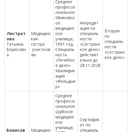
Среднее
професси
ональное
Ивановск
ое
Аккредит
медицинс
ация по
Вторая
Листрат
Медицинс
кое
специаль
по
ова
кая
училище,
ности
специаль
Татьяна
сестра
1991 год
«Сестринс
ности
Борисовн
участков
Специаль
кое дело»
«Сестринс
а
ая
ность
действит
кое дело»
«Лечебно
ельна до
е дело»
28.11.2028
Квалифик
ация
«Фельдше
р»
Среднее
професси
ональное
Шуйское
медицинс
Сертифик
кое
ат по
училище,
Борисов
Медицинс
специаль