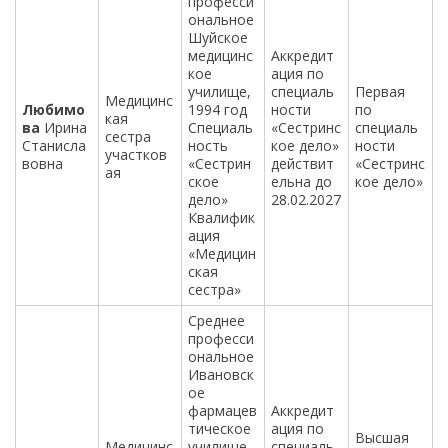
професси
ональное
Шуйское
медицинс
Аккредит
кое
ация по
училище,
специаль
Первая
Медицинс
Любимо
1994 год
ности
по
кая
ва
Ирина
Специаль
«Сестринс
специаль
сестра
Станисла
ность
кое дело»
ности
участков
вовна
«Сестрин
действит
«Сестринс
ая
ское
ельна до
кое дело»
дело»
28.02.2027
Квалифик
ация
«Медицин
ская
сестра»
Среднее
професси
ональное
Ивановск
ое
фармацев
Аккредит
тическое
ация по
Высшая
Медицинс
училище,
специаль