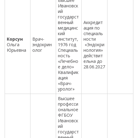
Высшее
Ивановск
ий
государст
венный
Аккредит
медицинс
ация по
кий
специаль
Корсун
Врач-
институт,
ности
Ольга
эндокрин
1976 год
«Эндокри
Юрьевна
олог
Специаль
нология»
ность
действит
«Лечебно
ельна до
е дело»
28.06.2027
Квалифик
ация
«Врач-
уролог»
Высшее
професси
ональное
ФГБОУ
Ивановск
ий
государст
венный