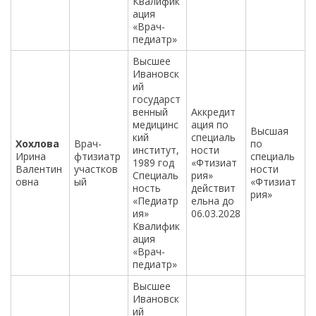
Квалифик
ация
«Врач-
педиатр»
Высшее
Ивановск
ий
государст
венный
Аккредит
медицинс
ация по
Высшая
кий
специаль
Хохлова
Врач-
по
институт,
ности
Ирина
фтизиатр
специаль
1989 год
«Фтизиат
Валентин
участков
ности
Специаль
рия»
овна
ый
«Фтизиат
ность
действит
рия»
«Педиатр
ельна до
ия»
06.03.2028
Квалифик
ация
«Врач-
педиатр»
Высшее
Ивановск
ий