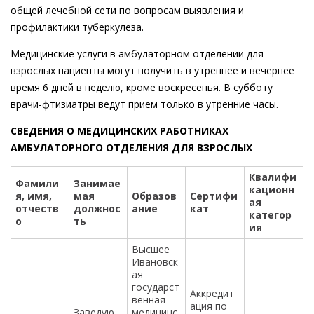
общей лечебной сети по вопросам выявления и
профилактики туберкулеза.
Медицинские услуги в амбулаторном отделении для
взрослых пациенты могут получить в утреннее и вечернее
время 6 дней в неделю, кроме воскресенья. В субботу
врачи-фтизиатры ведут прием только в утренние часы.
СВЕДЕНИЯ О МЕДИЦИНСКИХ РАБОТНИКАХ
АМБУЛАТОРНОГО ОТДЕЛЕНИЯ ДЛЯ ВЗРОСЛЫХ
Квалифи
Фамили
Занимае
кационн
я, имя,
мая
Образов
Сертифи
ая
отчеств
должнос
ание
кат
категор
о
ть
ия
Высшее
Ивановск
ая
государст
Аккредит
венная
ация по
Заведую
медицинс