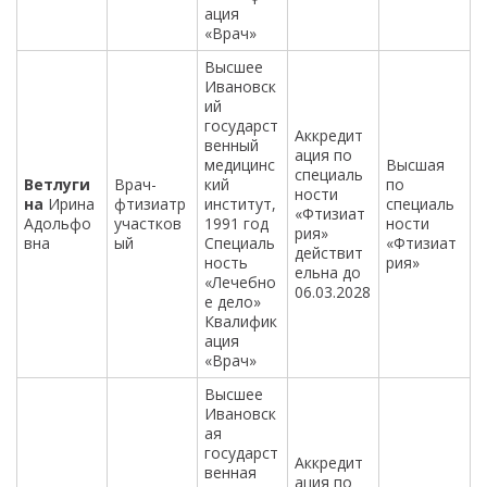
ация
«Врач»
Высшее
Ивановск
ий
государст
Аккредит
венный
ация по
медицинс
Высшая
специаль
Ветлуги
Врач-
кий
по
ности
на
Ирина
фтизиатр
институт,
специаль
«Фтизиат
Адольфо
участков
1991 год
ности
рия»
вна
ый
Специаль
«Фтизиат
действит
ность
рия»
ельна до
«Лечебно
06.03.2028
е дело»
Квалифик
ация
«Врач»
Высшее
Ивановск
ая
государст
Аккредит
венная
ация по