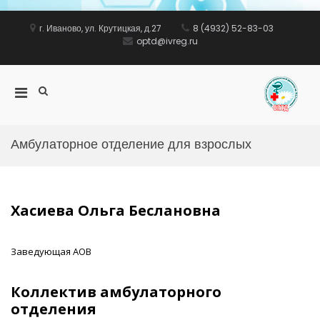
Перейти
к
г. Иваново, ул. Крутицкая, д.27
8 (4932) 52-83-03
содержимому
optd@ivreg.ru
Показать
Основное
ww
форму
меню
поиска
для
мобильных
Амбулаторное отделение для взрослых
Хасиева Ольга Беслановна
Заведующая АОВ
Коллектив амбулаторного
отделения