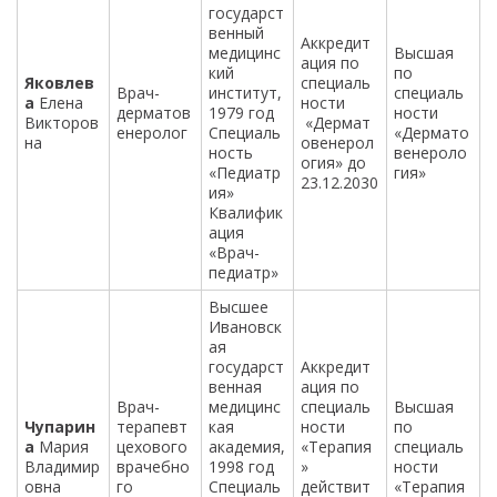
государст
венный
Аккредит
медицинс
Высшая
ация по
кий
по
Яковлев
специаль
Врач-
институт,
специаль
а
Елена
ности
дерматов
1979 год
ности
Викторов
«Дермат
енеролог
Специаль
«Дермато
на
овенерол
ность
венероло
огия» до
«Педиатр
гия»
23.12.2030
ия»
Квалифик
ация
«Врач-
педиатр»
Высшее
Ивановск
ая
государст
Аккредит
венная
ация по
Врач-
медицинс
специаль
Высшая
Чупарин
терапевт
кая
ности
по
а
Мария
цехового
академия,
«Терапия
специаль
Владимир
врачебно
1998 год
»
ности
овна
го
Специаль
действит
«Терапия