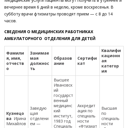
Медицинские услуги пациенты могут получить в утреннее и
вечернее время 6 дней в неделю, кроме воскресенья. В
субботу врачи фтизиатры проводят прием — с 8 до 14
часов.
СВЕДЕНИЯ О МЕДИЦИНСКИХ РАБОТНИКАХ
АМБУЛАТОРНОГО ОТДЕЛЕНИЯ ДЛЯ ДЕТЕЙ
Квалифи
Фамили
Занимае
кационн
я, имя,
мая
Образов
Сертифи
ая
отчеств
должнос
ание
кат
категор
о
ть
ия
Высшее
Ивановск
ий
государст
венный
медицинс
Аккредит
Заведую
Высшая
кий
ация по
Кузнецо
щая
по
институт,
специаль
ва
Ирина
отделени
специаль
1983 год
ности
Михайлов
ем —
ности
Специаль
«Фтизиат