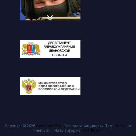
Copyright © 2026
www.optd37.ru
. Все права защищены. Тема
Suffice
от
ThemeGrill. На платформе:
WordPress
.