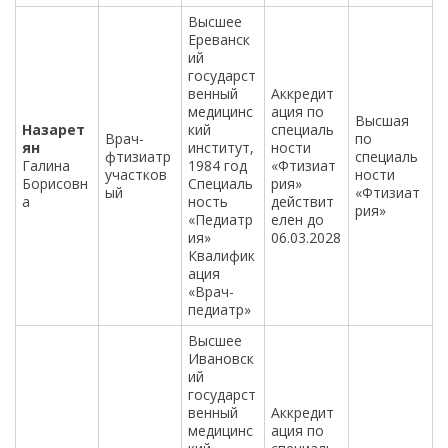
Высшее
Ереванск
ий
государст
венный
Аккредит
медицинс
ация по
Высшая
Назарет
кий
специаль
Врач-
по
ян
институт,
ности
фтизиатр
специаль
Галина
1984 год
«Фтизиат
участков
ности
Борисовн
Специаль
рия»
ый
«Фтизиат
а
ность
действит
рия»
«Педиатр
елен до
ия»
06.03.2028
Квалифик
ация
«Врач-
педиатр»
Высшее
Ивановск
ий
государст
венный
Аккредит
медицинс
ация по