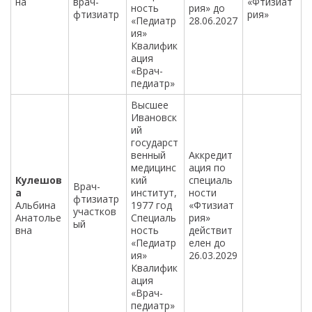
на
врач-
«Фтизиат
ность
рия» до
фтизиатр
рия»
«Педиатр
28.06.2027
ия»
Квалифик
ация
«Врач-
педиатр»
Высшее
Ивановск
ий
государст
венный
Аккредит
медицинс
ация по
Кулешов
кий
специаль
Врач-
а
институт,
ности
фтизиатр
Альбина
1977 год
«Фтизиат
участков
Анатолье
Специаль
рия»
ый
вна
ность
действит
«Педиатр
елен до
ия»
26.03.2029
Квалифик
ация
«Врач-
педиатр»