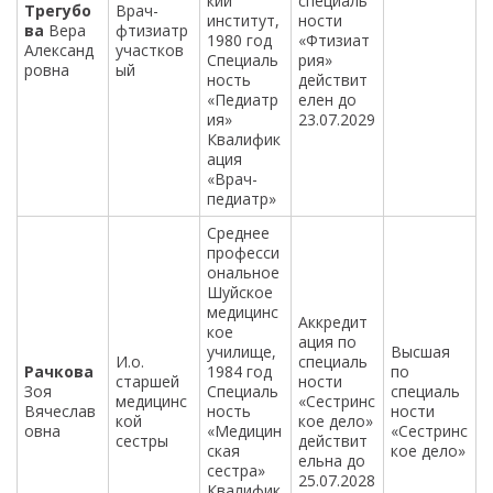
кий
специаль
Трегубо
Врач-
институт,
ности
ва
Вера
фтизиатр
1980 год
«Фтизиат
Александ
участков
Специаль
рия»
ровна
ый
ность
действит
«Педиатр
елен до
ия»
23.07.2029
Квалифик
ация
«Врач-
педиатр»
Среднее
професси
ональное
Шуйское
медицинс
Аккредит
кое
ация по
училище,
Высшая
И.о.
специаль
Рачкова
1984 год
по
старшей
ности
Зоя
Специаль
специаль
медицинс
«Сестринс
Вячеслав
ность
ности
кой
кое дело»
овна
«Медицин
«Сестринс
сестры
действит
ская
кое дело»
ельна до
сестра»
25.07.2028
Квалифик