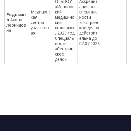
ОГБПОУ
Аккредит
«Ивановс
ация по
Медицинс
кий
специаль
Редькин
кая
медицинс
ности
а
Алина
сестра
кий
«сестринс
Леонидов
участков
колледж»
кое дело»
на
ая
, 2023 год
действит
Специаль
ельна до
ность
07.07.2028
«Сестрин
ское
дело»