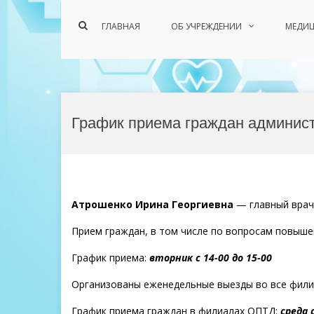
Показать
ГЛАВНАЯ
ОБ УЧРЕЖДЕНИИ
МЕДИЦ
форму
поиска
Перейти
к
График приема граждан админис
содержимому
Атрошенко Ирина Георгиевна
— главный врач
Прием граждан, в том числе по вопросам повыше
График приема:
вторник с 14-00 до 15-00
Организованы еженедельные выезды во все фил
График приема граждан в филиалах ОПТД:
среда 