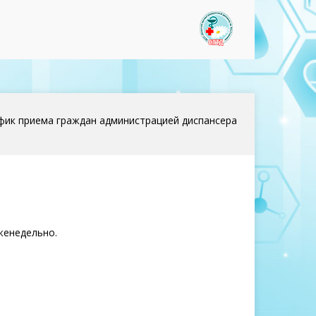
www.optd37
фик приема граждан администрацией диспансера
женедельно.