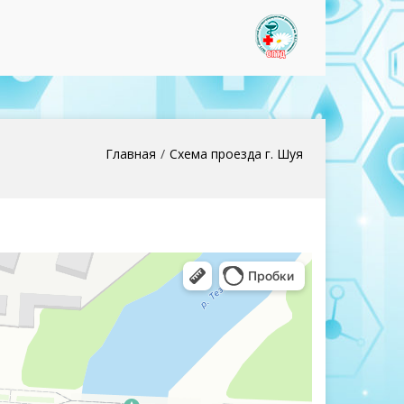
www.optd37
Главная
Схема проезда г. Шуя