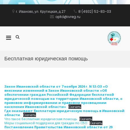
Перейти
к
г. Иваново, ул. Крутицкая, д.27
8 (4932) 52-83-03
содержимому
optd@ivreg.ru
Показать
Основное
ww
форму
меню
поиска
для
мобильных
Бесплатная юридическая помощь
Закон Ивановской области от 7 ноября 2024 г. N 53-ОЗ «О
внесении изменений в Закон Ивановской области «Об
обеспечении граждан Российской Федерации бесплатной
юридической помощью на территории Ивановской области, о
правовом информировании и правовом просвещении
населения Ивановской области»
Скачать
Где оказывают бесплатную юридическую помощь в Ивановской
области
.
Скачать
Что такое бесплатная юридическая помощь
Скачать
Меры социальной поддержки для граждан по СВО
Скачать
Постановление Правительства Ивановской области от 29