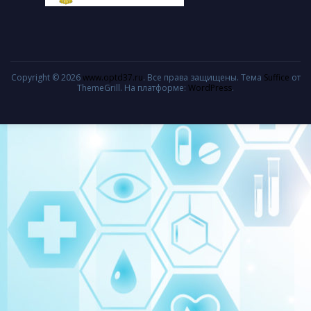
Copyright © 2026
www.optd37.ru
. Все права защищены. Тема
Suffice
от
ThemeGrill. На платформе:
WordPress
.