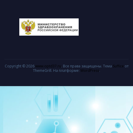
Copyright © 2026
www.optd37.ru
. Все права защищены. Тема
Suffice
от
ThemeGrill. На платформе:
WordPress
.