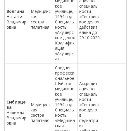
медицинс
ация по
кое
специаль
Волгина
Медицинс
училище,
ности
Наталья
кая
1994 год
«Сестринс
Владимир
сестра
Специаль
кое дело»
овна
палатная
ность
действит
«Акушерс
ельна до
кое дело»
29.10.2029
Квалифик
ация
«Акушерк
а»
Среднее
професси
ональное
Шуйское
Аккредит
медицинс
ация по
кое
специаль
училище,
ности
Сибирце
Медицинс
1994 год
«Сестринс
ва
кая
Специаль
кое дело
Надежда
сестра
ность
в
Владимир
палатная
«Медицин
педиатри
овна
ская
и»
сестра»
действит