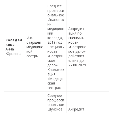
Среднее
професси
ональное
Ивановск
ий
медицинс
Аккредит
кий
ация по
И.о.
колледж,
специаль
Коледен
старшей
2019 год
ности
кова
медицинс
Специаль
«Сестринс
Анна
кой
ность
кое дело»
Юрьевна
сестры
«Сестрин
действит
ское
ельна до
дело»
27.08.2029
Квалифик
ация
«Медицин
ская
сестра»
Среднее
професси
ональное
Шуйское
Аккредит