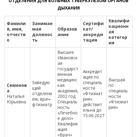
ОТДЕЛЕНИЯ ДЛЯ БОЛЬНЫХ ТУБЕРКУЛЕЗОМ ОРГАНОВ
ДЫХАНИЯ
Квалифи
Фамили
Занимае
Сертифи
кационн
я, имя,
мая
Образов
кат/
ая
отчеств
должнос
ание
аккреди
категор
о
ть
тация
ия
Высшее
Ивановск
ая
государст
Аккредит
венная
ация по
медицинс
Высшая
Заведую
специаль
Семенов
кая
по
щий
ности
а
академия,
специаль
отделени
«Фтизиат
Наталья
2002 год
ности
ем, врач-
рия»
Юрьевна
Специаль
«Фтизиат
фтизиатр
действит
ность
рия»
ельна до
«Лечебно
15.06.2027
е дело»
Квалифик
ация
«Врач»