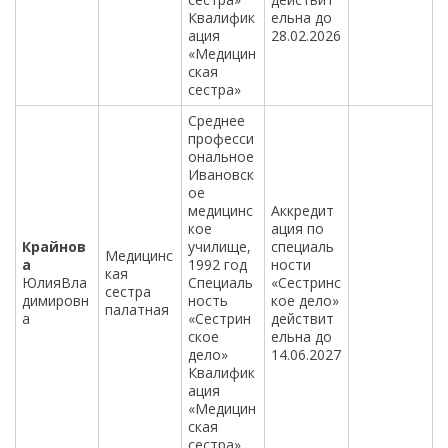
Квалифик
ельна до
ация
28.02.2026
«Медицин
ская
сестра»
Среднее
професси
ональное
Ивановск
ое
медицинс
Аккредит
кое
ация по
Крайнов
училище,
специаль
Медицинс
а
1992 год
ности
кая
ЮлияВла
Специаль
«Сестринс
сестра
димировн
ность
кое дело»
палатная
а
«Сестрин
действит
ское
ельна до
дело»
14.06.2027
Квалифик
ация
«Медицин
ская
сестра»