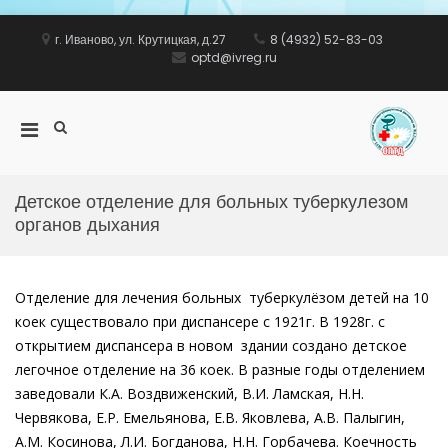
Перейти
к
г. Иваново, ул. Крутицкая, д.27
8 (4932) 52-83-03
содержимому
optd@ivreg.ru
Показать
Основное
ww
форму
меню
поиска
для
мобильных
Детское отделение для больных туберкулезом
органов дыхания
Отделение для лечения больных туберкулёзом детей на 10
коек существовало при диспансере с 1921г. В 1928г. с
открытием диспансера в новом здании создано детское
легочное отделение на 36 коек. В разные годы отделением
заведовали К.А. Воздвиженский, В.И. Ламская, Н.Н.
Червякова, Е.Р. Емельянова, Е.В. Яковлева, А.В. Палыгин,
А.М. Косинова, Л.И. Богданова, Н.Н. Горбачева. Коечность