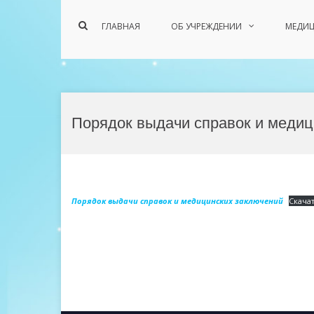
Показать
ГЛАВНАЯ
ОБ УЧРЕЖДЕНИИ
МЕДИЦ
форму
поиска
Перейти
к
Порядок выдачи справок и медиц
содержимому
Порядок выдачи справок и медицинских заключений
Скача