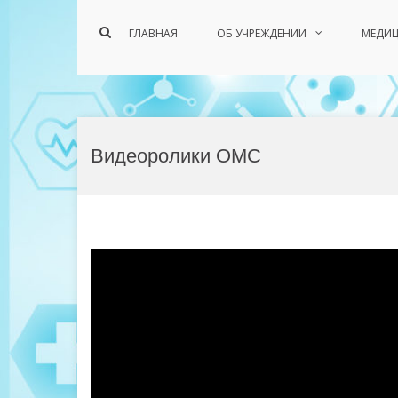
Показать
ГЛАВНАЯ
ОБ УЧРЕЖДЕНИИ
МЕДИЦ
форму
поиска
Перейти
к
Видеоролики ОМС
содержимому