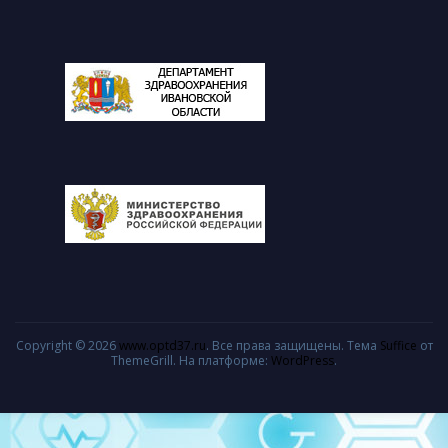
Copyright © 2026
www.optd37.ru
. Все права защищены. Тема
Suffice
от
ThemeGrill. На платформе:
WordPress
.