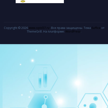
Copyright © 2026
www.optd37.ru
. Все права защищены. Тема
Suffice
от
ThemeGrill. На платформе:
WordPress
.