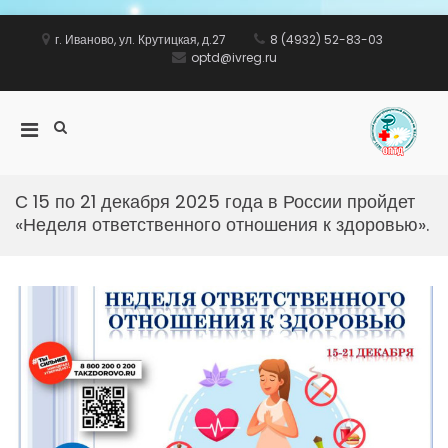
Перейти
к
г. Иваново, ул. Крутицкая, д.27
8 (4932) 52-83-03
содержимому
optd@ivreg.ru
Показать
Основное
ww
форму
меню
поиска
для
мобильных
С 15 по 21 декабря 2025 года в России пройдет
«Неделя ответственного отношения к здоровью».