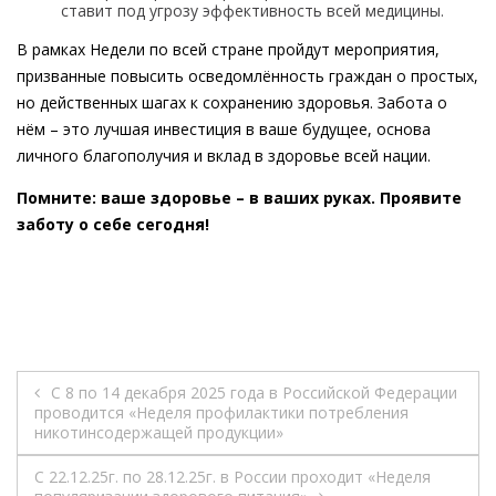
ставит под угрозу эффективность всей медицины.
В рамках Недели по всей стране пройдут мероприятия,
призванные повысить осведомлённость граждан о простых,
но действенных шагах к сохранению здоровья. Забота о
нём – это лучшая инвестиция в ваше будущее, основа
личного благополучия и вклад в здоровье всей нации.
Помните: ваше здоровье – в ваших руках. Проявите
заботу о себе сегодня!
Навигация
С 8 по 14 декабря 2025 года в Российской Федерации
проводится «Неделя профилактики потребления
по
никотинсодержащей продукции»
записям
C 22.12.25г. по 28.12.25г. в России проходит «Неделя