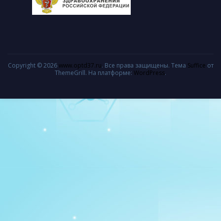
Copyright © 2026
www.optd37.ru
. Все права защищены. Тема
Suffice
от
ThemeGrill. На платформе:
WordPress
.