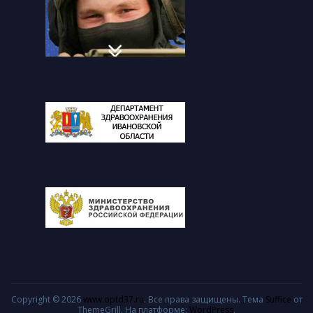
Copyright © 2026
www.optd37.ru
. Все права защищены. Тема
Suffice
от
ThemeGrill. На платформе:
WordPress
.