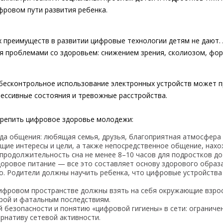
фровом пути развития ребенка.
 преимуществ в развитии цифровые технологии детям не дают. 
я проблемами со здоровьем: снижением зрения, сколиозом, фо
 бесконтрольное использование электронных устройств может п
рессивные состояния и тревожные расстройства.
крепить цифровое здоровье молодежи:
да общения: любящая семья, друзья, благоприятная атмосфера 
щие интересы и цели, а также непосредственное общение, нахо
 продолжительность сна не менее 8–10 часов для подростков д
доровое питание — все это составляет основу здорового образа
о. Родители должны научить ребенка, что цифровые устройства 
цифровом пространстве должны взять на себя окружающие взро
орой и фатальным последствиям.
безопасности и понятию «цифровой гигиены» в сети: ограничен
ернативу сетевой активности.