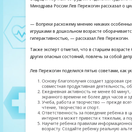
Минздрава России Лев Пережогин рассказал о ци
— Вопреки расхожему мнению никаких особенных
игрушками в дошкольном возрасте оборачиваетс
гиперактивностью, — рассказал Лев Пережогин.
Также эксперт отметил, что в старшем возрасте
других опасных состояний, повлечь за собой деп
Лев Пережогин поделился пятью советами, как у
Основу благополучия создает здоровая сре
совместная продуктивная деятельность, об
Ежедневная активность не менее 60 минут,
экранного времени не более двух часов и з
Учеба, работа и творчество — прежде всег
чтение, творчество и спорт.
Ответственность за поведение ребенка в 
интернета может привести к тяжелым, а п
Научите ребенка правилам информационной 
возрасту. Создайте ребенку реальную альт