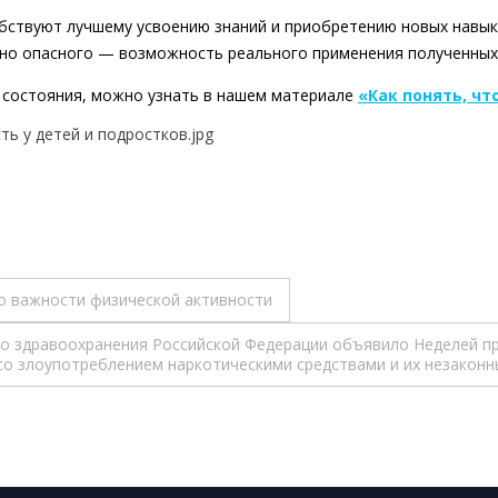
обствуют лучшему усвоению знаний и приобретению новых навы
но опасного — возможность реального применения полученных 
е состояния, можно узнать в нашем материале
«Как понять, чт
о важности физической активности
тво здравоохранения Российской Федерации объявило Неделей п
со злоупотреблением наркотическими средствами и их незаконн