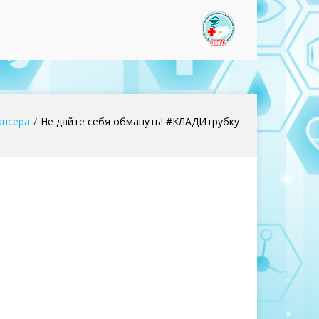
www.optd37
ансера
Не дайте себя обмануть! #КЛАДИтрубку