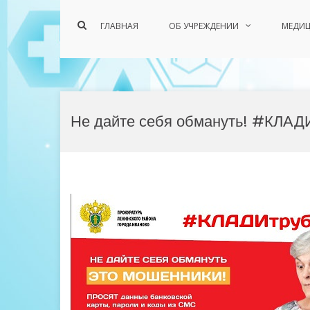
Показать
ГЛАВНАЯ
ОБ УЧРЕЖДЕНИИ
МЕДИЦ
форму
поиска
Перейти
к
Не дайте себя обмануть! #КЛАД
содержимому