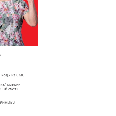
а
и коды из СМС
ка/полиции
ный счет»
ШЕННИКИ