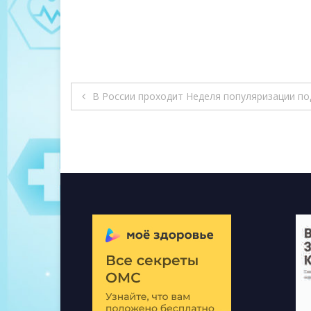
Навигация
В России проходит Неделя популяризации по
по
записям