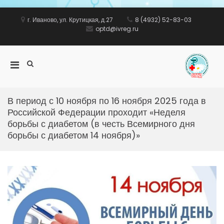
Перейти
к
г. Иваново, ул. Крутицкая, д.27
8 (4932) 52-83-03
содержимому
optd@ivreg.ru
Показать
Основное
ww
форму
меню
поиска
для
мобильных
В период с 10 ноября по 16 ноября 2025 года в
Российской Федерации проходит «Неделя
борьбы с диабетом (в честь Всемирного дня
борьбы с диабетом 14 ноября)»