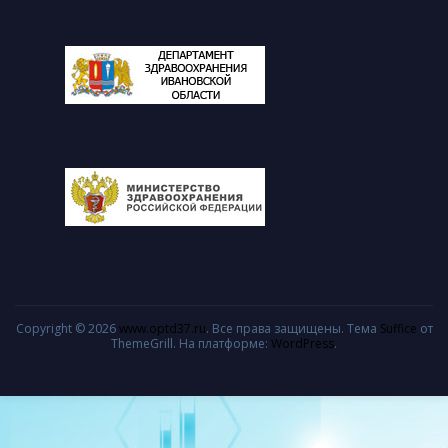
Copyright © 2026
www.optd37.ru
. Все права защищены. Тема
Suffice
от
ThemeGrill. На платформе:
WordPress
.